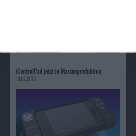
iControlPad jetzt in Massenproduktion
19.02.2010