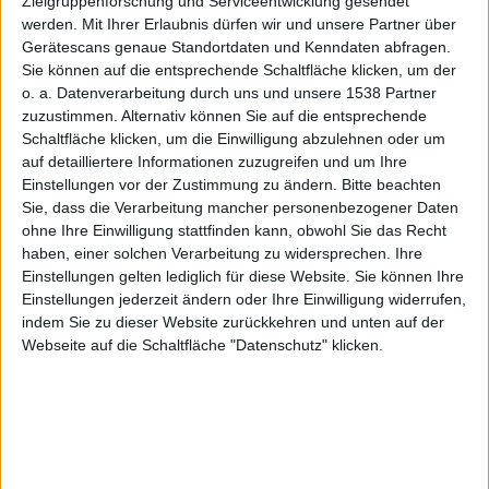
und mehr
Zielgruppenforschung und Serviceentwicklung gesendet
werden.
Mit Ihrer Erlaubnis dürfen wir und unsere Partner über
Gerätescans genaue Standortdaten und Kenndaten abfragen.
Sie können auf die entsprechende Schaltfläche klicken, um der
o. a. Datenverarbeitung durch uns und unsere 1538 Partner
Redaktion Macnotes, den 19. Februar 2007
zuzustimmen. Alternativ können Sie auf die entsprechende
In den Notizen vom 19. Februar
Schaltfläche klicken, um die Einwilligung abzulehnen oder um
2007: Apple hat von Mobilfunk-
auf detailliertere Informationen zuzugreifen und um Ihre
Einstellungen vor der Zustimmung zu ändern.
Bitte beachten
Unternehmen eine Reihe von
Sie, dass die Verarbeitung mancher personenbezogener Daten
Zugeständnissen für das Angebot
ohne Ihre Einwilligung stattfinden kann, obwohl Sie das Recht
des iPhones gefordert, und wird auf
Notizen
haben, einer solchen Verarbeitung zu widersprechen. Ihre
der didacta 2007 in Köln
Einstellungen gelten lediglich für diese Website. Sie können Ihre
ausstellen. Außerdem spricht sich das Ministerium für
Einstellungen jederzeit ändern oder Ihre Einwilligung widerrufen,
indem Sie zu dieser Website zurückkehren und unten auf der
Ernährung, Landwirtschaft und Verbraucherschutz
Webseite auf die Schaltfläche "Datenschutz" klicken.
gegen DRM aus, eine Flickr-Gruppe sammelt
historische Screenshots von Apples Homepage und
wir weisen auf Updates hin.
Besondere Verträge mit