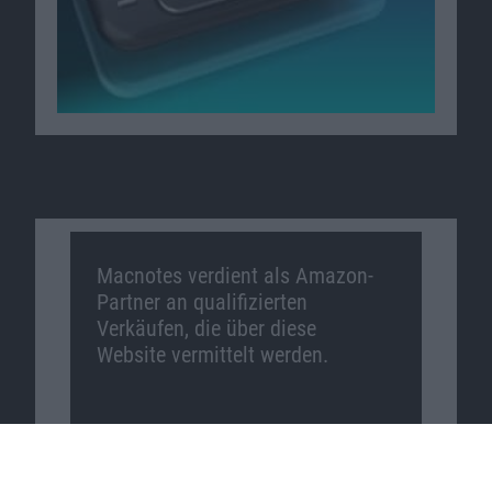
Macnotes verdient als Amazon-
Partner an qualifizierten
Verkäufen, die über diese
Website vermittelt werden.
Macnotes auf …