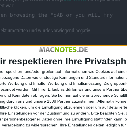
rt war:
en browsing the MoAB or you will fry
ojekt umstritten und wurde vorwiegend negativ
ir respektieren Ihre Privatsph
nur für eine Lücke in QuickTime ein
Update
veröffentlicht. Für
 DMG-Dateien, oder in iChat, gibt es bisher keine Lösungen
ner speichern und/oder greifen auf Informationen wie Cookies auf ein
bleme unterrichtet, wie es bei anderen großen Unternehmen
nbezogene Daten wie eindeutige Kennungen und Standardinformatione
rmationspolitik arbeiten!
sierte Werbung und Inhalte, Werbung und Inhaltsmessung, Zielgruppen
gesendet werden.
Mit Ihrer Erlaubnis dürfen wir und unsere Partner ü
ur
Landon Fuller
versuchte für jede vorgestellte Lücke
n und Kenndaten abfragen. Sie können auf die entsprechende Schaltfl
. Damit haben sie demonstriert, dass sich selbst in sehr
tung durch uns und unsere 1538 Partner zuzustimmen. Alternativ können
e eine Scheibe abschneiden.
fläche klicken, um die Einwilligung abzulehnen oder um auf detailliert
Ihre Einstellungen vor der Zustimmung zu ändern.
Bitte beachten Sie, 
r personenbezogener Daten ohne Ihre Einwilligung stattfinden kann, 
 Verarbeitung zu widersprechen. Ihre Einstellungen gelten lediglich für