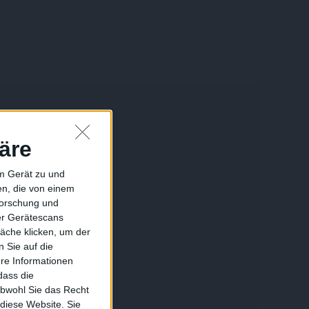
äre
em Gerät zu und
n, die von einem
forschung und
ber Gerätescans
äche klicken, um der
 Sie auf die
ere Informationen
dass die
obwohl Sie das Recht
 diese Website. Sie