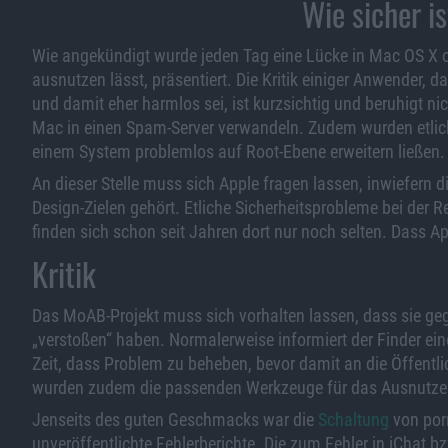
Wie sicher i
Wie angekündigt wurde jeden Tag eine Lücke in Mac OS X o
ausnutzen lässt, präsentiert. Die Kritik einiger Anwender,
und damit eher harmlos sei, ist kurzsichtig und beruhigt n
Mac in einen Spam-Server verwandeln. Zudem wurden etlich
einem System problemlos auf Root-Ebene erweitern ließen.
An dieser Stelle muss sich Apple fragen lassen, inwiefern 
Design-Zielen gehört. Etliche Sicherheitsprobleme bei der
finden sich schon seit Jahren dort nur noch selten. Dass A
Kritik
Das MoAB-Projekt muss sich vorhalten lassen, dass sie ge
„verstoßen“ haben. Normalerweise informiert der Finder ein
Zeit, dass Problem zu beheben, bevor damit an die Öffentli
wurden zudem die passenden Werkzeuge für das Ausnutzen 
Jenseits des guten Geschmacks war die
Schaltung
von porn
unveröffentlichte Fehlerberichte. Die zum Fehler in iChat