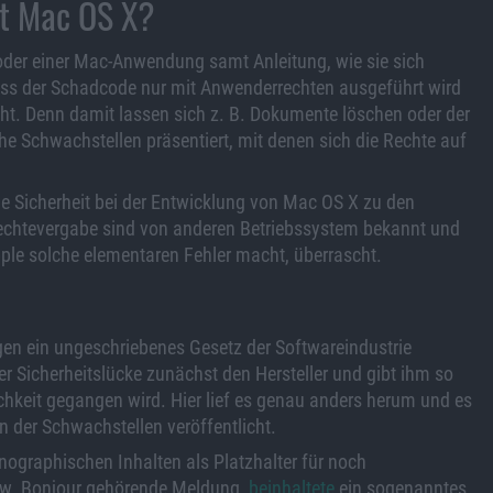
st Mac OS X?
der einer Mac-Anwendung samt Anleitung, wie sie sich
 dass der Schadcode nur mit Anwenderrechten ausgeführt wird
icht. Denn damit lassen sich z. B. Dokumente löschen oder der
e Schwachstellen präsentiert, mit denen sich die Rechte auf
die Sicherheit bei der Entwicklung von Mac OS X zu den
 Rechtevergabe sind von anderen Betriebssystem bekannt und
pple solche elementaren Fehler macht, überrascht.
gen ein ungeschriebenes Gesetz der Softwareindustrie
er Sicherheitslücke zunächst den Hersteller und gibt ihm so
chkeit gegangen wird. Hier lief es genau anders herum und es
der Schwachstellen veröffentlicht.
ographischen Inhalten als Platzhalter für noch
 bzw. Bonjour gehörende Meldung,
beinhaltete
ein sogenanntes