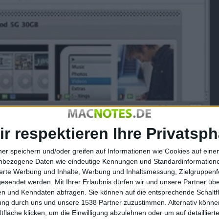
.
ir respektieren Ihre Privatsph
ner speichern und/oder greifen auf Informationen wie Cookies auf ein
laden
(400x271 Pixel, 29 kB).
nbezogene Daten wie eindeutige Kennungen und Standardinformatione
sierte Werbung und Inhalte, Werbung und Inhaltsmessung, Zielgruppen
gesendet werden.
Mit Ihrer Erlaubnis dürfen wir und unsere Partner ü
n und Kenndaten abfragen. Sie können auf die entsprechende Schaltfl
sumfang, der es unmöglich macht nur annähernd alle
tung durch uns und unsere 1538 Partner zuzustimmen. Alternativ können
n uns im Test daher auf die neuen Funktionen in
iSale 4
.
fläche klicken, um die Einwilligung abzulehnen oder um auf detailliert