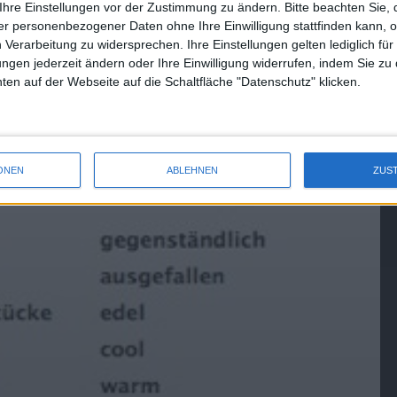
Ihre Einstellungen vor der Zustimmung zu ändern.
Bitte beachten Sie, 
n zurückgreifen. Um die Suche zu erleichtern, sind die
r personenbezogener Daten ohne Ihre Einwilligung stattfinden kann, 
in Tipp: Um mehrere Themenbereiche auszuwählen, sollte
 Verarbeitung zu widersprechen. Ihre Einstellungen gelten lediglich für
st für jeden Geschmack und für jeden zu verkaufenden Artikel
ungen jederzeit ändern oder Ihre Einwilligung widerrufen, indem Sie zu
ach per Drag-and-drop mit Bildern sowohl aus iPhoto als auch
en auf der Webseite auf die Schaltfläche "Datenschutz" klicken.
ige Minuten bis zum fertigen Angebot.
Bild 1 von 1
ONEN
ABLEHNEN
ZUS