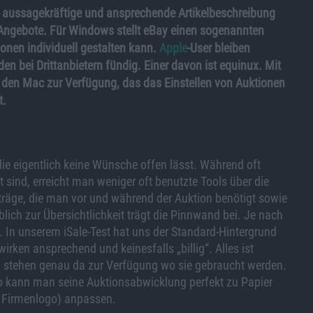
ine aussagekräftige und ansprechende Artikelbeschreibung
5-Angebote. Für Windows stellt eBay einen sogenannten
onen individuell gestalten kann.
Apple
-User bleiben
n bei Drittanbietern fündig. Einer davon ist equinux. Mit
ür den Mac zur Verfügung, das das Einstellen von Auktionen
t.
 die eigentlich keine Wünsche offen lässt. Während oft
sind, erreicht man weniger oft benutzte Tools über die
inträge, die man vor und während der Auktion benötigt sowie
ich zur Übersichtlichkeit trägt die Pinnwand bei. Je nach
In unserem iSale-Test hat uns der Standard-Hintergrund
ken ansprechend und keinesfalls „billig“. Alles ist
n stehen genau da zur Verfügung wo sie gebraucht werden.
So kann man seine Auktionsabwicklung perfekt zu Papier
em Firmenlogo) anpassen.