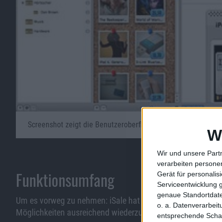
Screenshot zeigt die Benutzeroberfläche von iSale 4 für OS X
W
Wir und unsere Part
Bild in voller Größe
herunter
verarbeiten persone
Funktionsumfang
Gerät für personali
Serviceentwicklung 
genaue Standortdate
Um es vorweg zu nehmen: iSale hat einen großen Funktion
o. a. Datenverarbei
Möglichkeiten ausreichend wiederzugeben. Wir beschränkte
entsprechende Schalt