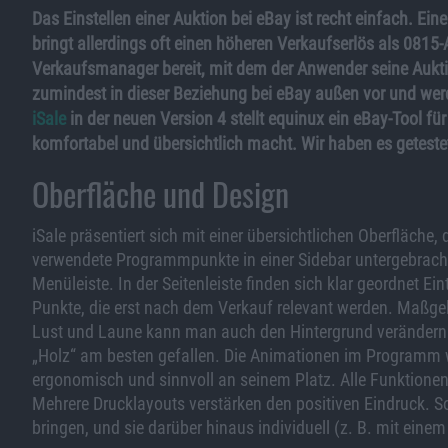
Das Einstellen einer Auktion bei eBay ist recht einfach. E
bringt allerdings oft einen höheren Verkaufserlös als 081
Verkaufsmanager bereit, mit dem der Anwender seine Aukti
zumindest in dieser Beziehung bei eBay außen vor und werde
iSale
in der neuen Version 4 stellt equinux ein eBay-Tool f
komfortabel und übersichtlich macht. Wir haben es geteste
Oberfläche und Design
iSale präsentiert sich mit einer übersichtlichen Oberfläche,
verwendete Programmpunkte in einer Sidebar untergebracht 
Menüleiste. In der Seitenleiste finden sich klar geordnet E
Punkte, die erst nach dem Verkauf relevant werden. Maßgebl
Lust und Laune kann man auch den Hintergrund verändern. 
„Holz“ am besten gefallen. Die Animationen im Programm wir
ergonomisch und sinnvoll an seinem Platz. Alle Funktione
Mehrere Drucklayouts verstärken den positiven Eindruck. 
bringen, und sie darüber hinaus individuell (z. B. mit ein