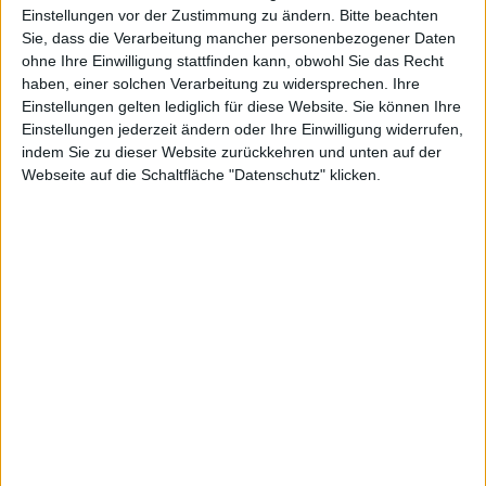
Tables erhebt nicht den Anspruch als Excel-Ersatz zu
Einstellungen vor der Zustimmung zu ändern.
Bitte beachten
fungieren. Es richtet sich an private Anwender, die
Sie, dass die Verarbeitung mancher personenbezogener Daten
nicht den vollen Funktionsumfang des Microsoft-
ohne Ihre Einwilligung stattfinden kann, obwohl Sie das Recht
Programms benötigen. Makros oder Pivot-Funktionen
haben, einer solchen Verarbeitung zu widersprechen. Ihre
sucht man daher vergeblich.
Einstellungen gelten lediglich für diese Website. Sie können Ihre
Einstellungen jederzeit ändern oder Ihre Einwilligung widerrufen,
Oberfläche und Design
indem Sie zu dieser Website zurückkehren und unten auf der
Webseite auf die Schaltfläche "Datenschutz" klicken.
Schlicht und schlank präsentiert sich die
Benutzeroberfläche von Tables. Vom Design her den
iWork-Programmen sehr ähnlich und natürlich im
Apple
-typischen Aqua-Look kommt die
Tabellenkalkulation daher. Gerade mal fünf Buttons
und eine Suchmaske zieren die Menüleiste und bieten
vollen Zugriff auf alle Funktionen. Der Aufbau der
Tabellen ist dabei mit Excel identisch: Spalten werden
mit Buchstaben und Zeilen mit Zahlen indiziert. Eine
markierte Zelle wird farbig hinterlegt.