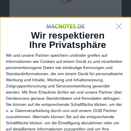
Wir respektieren
Ihre Privatsphäre
Tables 1.0 – Icon
Zwar bieten die Programme Pages und Keynote
Wir und unsere Partner speichern und/oder greifen auf
vielfältige Möglichkeiten zur Textverarbeitung und
Informationen wie Cookies auf einem Gerät zu und verarbeiten
personenbezogene Daten wie eindeutige Kennungen und
Präsentation, doch herrscht im Bereich
Standardinformationen, die von einem Gerät für personalisierte
Tabellenkalkulation bei
Apple
gerade Flaute. Einzig die
Werbung und Inhalte, Werbung und Inhaltsmessung,
schon arg angestaubte Works-Suite bietet eine
Zielgruppenforschung und Serviceentwicklung gesendet
Microsoft Excel ähnliche Software. Frischer Wind
werden.
Mit Ihrer Erlaubnis dürfen wir und unsere Partner über
kommt dieser Tage aus Deutschland. Tables heißt das
Gerätescans genaue Standortdaten und Kenndaten abfragen.
Sie können auf die entsprechende Schaltfläche klicken, um der
Programm, welches das iWork-Paket durch eine
o. a. Datenverarbeitung durch uns und unsere 1538 Partner
Tabellenkalkulation abrunden will. Wir haben Tables
zuzustimmen. Alternativ können Sie auf die entsprechende
1.0 getestet.
Schaltfläche klicken, um die Einwilligung abzulehnen oder um
auf detailliertere Informationen zuzugreifen und um Ihre