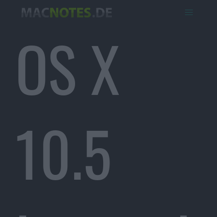
OS X
10.5