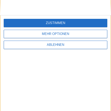
ZUSTIMMEN
MEHR OPTIONEN
ABLEHNEN
Notizen vom 27. August 2008:
Sicherheitslücke in iPhone OS und mehr
27.08.2008