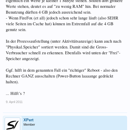
eigentlich ein Werte je kleiner 1 MByte stehen. Sollten dort größere
Werte stehen, deutet es auf "zu wenig RAM" hin. Bei normaler
Benutzung dürften 4 GB jedoch ausreichend sein.
- Wenn FireFox (et all) jedoch schon sehr lange läuft (also SEHR
viele Seiten im Cache hat) können im Extremfall auf die 4 GB
genutz sein.
In der Prozessaufstellung (unter Aktivitätsanzeige) kann auch nach
"Physikal.Speicher" sortiert werden. Damit sind die Gross-
Verbraucher schnell zu erkennen. Ebenfalls wird unten der "Frei"-
Speicher angezeigt.
Ggf. hilft in dem genannten Fall ein "richtiger" Reboot - also den
Rechner GANZ ausschalten (Power-Button laaaange gedrückt
halten).
... Hilft´s ?
9. April 2011
XPert
Member