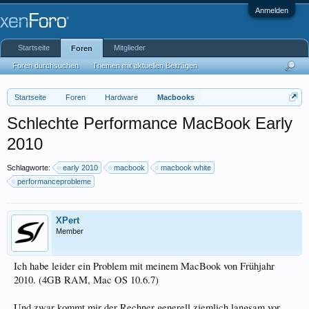
Anmelden
Startseite
Mitglieder
Foren
Foren durchsuchen
Themen mit aktuellen Beiträgen
Startseite
Foren
Hardware
Macbooks
Schlechte Performance MacBook Early
2010
Schlagworte:
early 2010
macbook
macbook white
performanceprobleme
XPert
Member
Ich habe leider ein Problem mit meinem MacBook von Frühjahr
2010. (4GB RAM, Mac OS 10.6.7)
Und zwar kommt mir der Rechner generell ziemlich langsam vor.