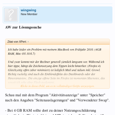
wingwing
New Member
AW zur Lösungssuche
Zitat von XPert:
↑
Ich habe leider ein Problem mit meinem MacBook von Frühjahr 2010. (4GB
RAM, Mac OS 10.6.7)
Und zwar kommt mir der Rechner generell ziemlich langsam vor. Während ich
hier tippe, hängt die Zeichensetzung dem Tippen leicht hinterher. (Firefox 4)
Gleichzeitig offen (aber minimiert) ist lediglich Mail und Adium inkl. Growl.
Richtig ruckelig sind auch die Einblendeffekte des Dashboards oder der
Panoramaview.. Die einzige offene Seite im Firefox ist momentan Macnotes, das
soweit ich sehe ohne Flash auskommt.
Klicke in dieses Feld, um es in vollständiger Größe anzuzeigen.
Er hängt nicht am Netz, es laufen dabei 284 Threads, 90% der CPU sind inaktiv.
Berechnete Akkulaufzeit ist bei voller Bildschirmhelligkeit und 83% Akkuladung
Schau mal mit dem Program "Aktivitätsanzeige" unter "Speicher"
bei knapp 4 Stunden.
nach den Angaben "Seitenauslagerungen" und "Verwendeter Swap".
Einige Ideen?
- Bei 4 GB RAM sollte dort zu deiner Nutzungsschilderung