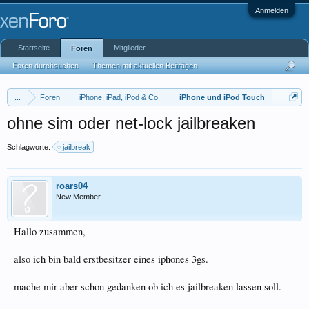
Anmelden
Startseite
Mitglieder
Foren
Foren durchsuchen
Themen mit aktuellen Beiträgen
...
Foren
iPhone, iPad, iPod & Co.
iPhone und iPod Touch
ohne sim oder net-lock jailbreaken
Schlagworte:
jailbreak
roars04
New Member
Hallo zusammen,
also ich bin bald erstbesitzer eines iphones 3gs.
mache mir aber schon gedanken ob ich es jailbreaken lassen soll.