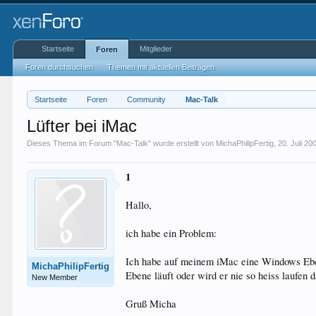
Startseite
Mitglieder
Foren
Foren durchsuchen
Themen mit aktuellen Beiträgen
Startseite
Foren
Community
Mac-Talk
Lüfter bei iMac
Dieses Thema im Forum "
Mac-Talk
" wurde erstellt von
MichaPhilipFertig
,
20. Juli 20
1
Hallo,
ich habe ein Problem:
Ich habe auf meinem iMac eine Windows Eben
MichaPhilipFertig
Ebene läuft oder wird er nie so heiss laufen
New Member
Gruß Micha