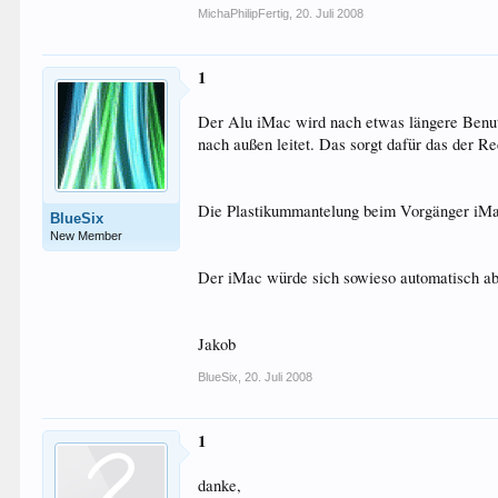
MichaPhilipFertig
,
20. Juli 2008
1
Der Alu iMac wird nach etwas längere Benut
nach außen leitet. Das sorgt dafür das der Re
Die Plastikummantelung beim Vorgänger iMac 
BlueSix
New Member
Der iMac würde sich sowieso automatisch a
Jakob
BlueSix
,
20. Juli 2008
1
danke,