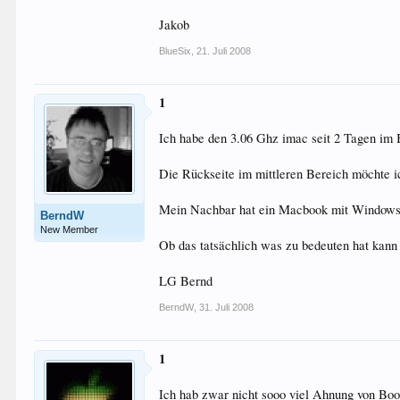
Jakob
BlueSix
,
21. Juli 2008
1
Ich habe den 3.06 Ghz imac seit 2 Tagen im B
Die Rückseite im mittleren Bereich möchte i
Mein Nachbar hat ein Macbook mit Windows auf
BerndW
New Member
Ob das tatsächlich was zu bedeuten hat kann 
LG Bernd
BerndW
,
31. Juli 2008
1
Ich hab zwar nicht sooo viel Ahnung von Boot