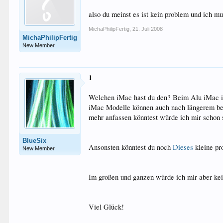
also du meinst es ist kein problem und ich 
MichaPhilipFertig
,
21. Juli 2008
MichaPhilipFertig
New Member
1
Welchen iMac hast du den? Beim Alu iMac ist
iMac Modelle können auch nach längerem ben
mehr anfassen könntest würde ich mir schon
BlueSix
Ansonsten könntest du noch
Dieses
kleine pr
New Member
Im großen und ganzen würde ich mir aber ke
Viel Glück!