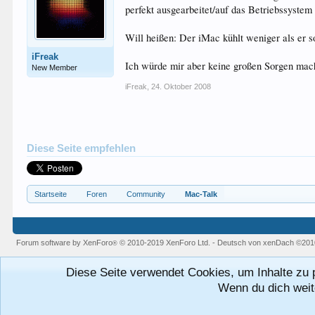
perfekt ausgearbeitet/auf das Betriebssystem
Will heißen: Der iMac kühlt weniger als er so
iFreak
Ich würde mir aber keine großen Sorgen mach
New Member
iFreak
,
24. Oktober 2008
Diese Seite empfehlen
Startseite
Foren
Community
Mac-Talk
Forum software by XenForo
© 2010-2019 XenForo Ltd.
-
Deutsch von xenDach
©201
®
Diese Seite verwendet Cookies, um Inhalte zu 
Wenn du dich weite