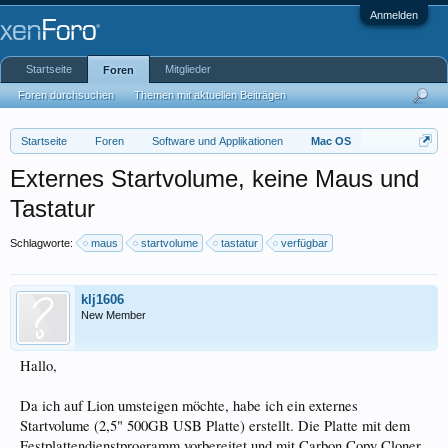
Anmelden
Startseite
Mitglieder
Foren
Foren durchsuchen
Themen mit aktuellen Beiträgen
Startseite
Foren
Software und Applikationen
Mac OS
Externes Startvolume, keine Maus und
Tastatur
Schlagworte:
maus
startvolume
tastatur
verfügbar
klj1606
New Member
Hallo,
Da ich auf Lion umsteigen möchte, habe ich ein externes
Startvolume (2,5" 500GB USB Platte) erstellt. Die Platte mit dem
Festplattendienstprogramm vorbereitet und mit Carbon Copy Cloner