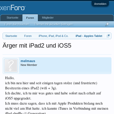
Anmelden
Startseite
Mitglieder
Foren
Foren durchsuchen
Themen mit aktuellen Beiträgen
Startseite
Foren
iPhone, iPad, iPod & Co.
iPad - Apples Tablet
Ärger mit iPad2 und iOS5
melmaus
New Member
Hallo,
ich bin neu hier und seit einigen tagen stolze (und frustrierte)
Besitzerin eines iPad2 (wifi + 3g).
Ich dachte, ich tu mir was gutes und habe sofort nach erhalt auf
iOS5 upgegradet.
Ich muss dazu sagen, dass ich mit Apple Produkten bislang noch
nicht viel am Hut hatte. ich kannte iTunes in Verbindung mit meinen
iPod shuffle (1 Generation).