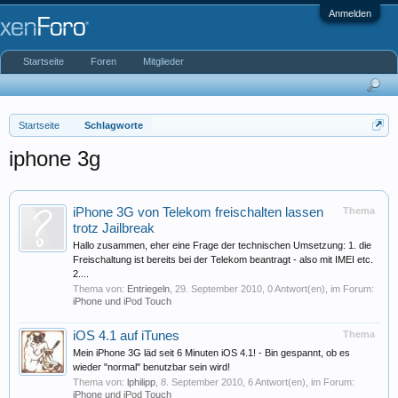
Anmelden
Startseite
Foren
Mitglieder
Startseite
Schlagworte
iphone 3g
iPhone 3G von Telekom freischalten lassen
Thema
trotz Jailbreak
Hallo zusammen, eher eine Frage der technischen Umsetzung: 1. die
Freischaltung ist bereits bei der Telekom beantragt - also mit IMEI etc.
2....
Thema von:
Entriegeln
,
29. September 2010
, 0 Antwort(en), im Forum:
iPhone und iPod Touch
iOS 4.1 auf iTunes
Thema
Mein iPhone 3G läd seit 6 Minuten iOS 4.1! - Bin gespannt, ob es
wieder "normal" benutzbar sein wird!
Thema von:
lphilipp
,
8. September 2010
, 6 Antwort(en), im Forum:
iPhone und iPod Touch