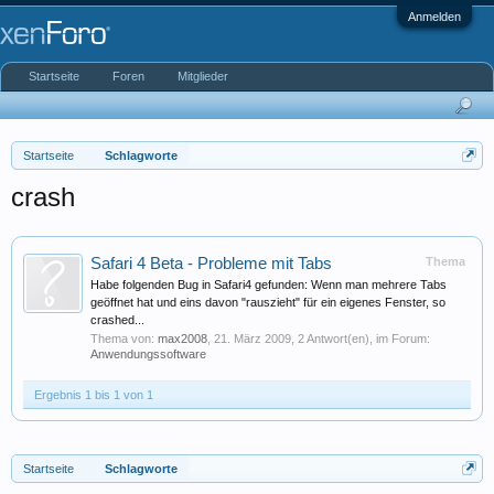
Anmelden
Startseite
Foren
Mitglieder
Startseite
Schlagworte
crash
Safari 4 Beta - Probleme mit Tabs
Thema
Habe folgenden Bug in Safari4 gefunden: Wenn man mehrere Tabs
geöffnet hat und eins davon "rauszieht" für ein eigenes Fenster, so
crashed...
Thema von:
max2008
,
21. März 2009
, 2 Antwort(en), im Forum:
Anwendungssoftware
Ergebnis 1 bis 1 von 1
Startseite
Schlagworte