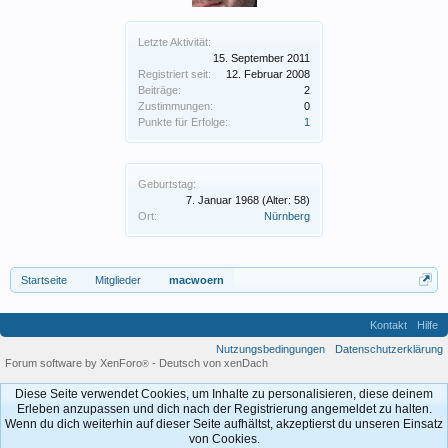
Letzte Aktivität:
15. September 2011
Registriert seit:
12. Februar 2008
Beiträge:
2
Zustimmungen:
0
Punkte für Erfolge:
1
Geburtstag:
7. Januar 1968
(Alter: 58)
Ort:
Nürnberg
Startseite
Mitglieder
macwoern
Kontakt
Hilfe
Nutzungsbedingungen
Datenschutzerklärung
Forum software by XenForo
-
Deutsch von xenDach
®
Diese Seite verwendet Cookies, um Inhalte zu personalisieren, diese deinem
Erleben anzupassen und dich nach der Registrierung angemeldet zu halten.
Wenn du dich weiterhin auf dieser Seite aufhältst, akzeptierst du unseren Einsatz
von Cookies.