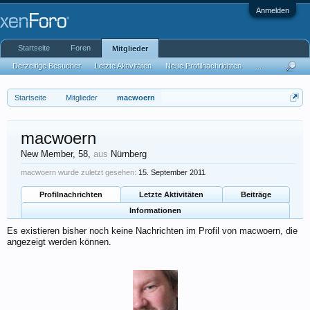
Anmelden
Startseite
Foren
Mitglieder
Derzeitige Besucher
Letzte Aktivitäten
Neue Profilnachrichten
...
Startseite
Mitglieder
macwoern
macwoern
New Member
, 58,
aus
Nürnberg
macwoern wurde zuletzt gesehen:
15. September 2011
Profilnachrichten
Letzte Aktivitäten
Beiträge
Informationen
Es existieren bisher noch keine Nachrichten im Profil von macwoern, die
angezeigt werden können.