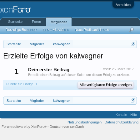
Anmelden
Startseite
Foren
Mitglieder
Derzeitige Besucher
Letzte Aktivitäten
Neue Profilnachrichten
...
Startseite
Mitglieder
kaiwegner
Erzielte Erfolge von kaiwegner
1
Dein erster Beitrag
Erzielt:
25. März 2017
Erstelle einen Beitrag auf dieser Seite, um diesen Erfolg zu erzielen.
Punkte für Erfolge: 1
Alle verfügbaren Erfolge anzeigen
Startseite
Mitglieder
kaiwegner
Kontakt
Hilfe
Nutzungsbedingungen
Datenschutzerklärung
Forum software by XenForo
-
Deutsch von xenDach
®