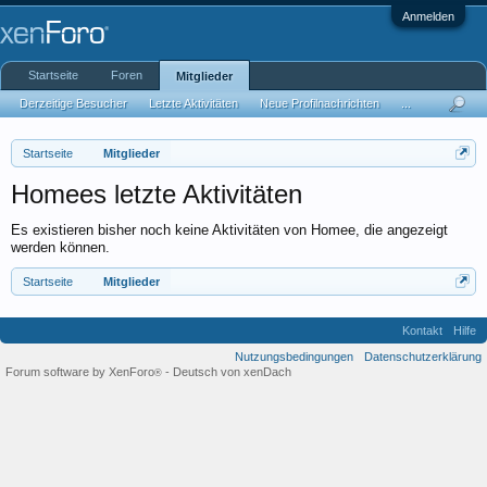
Anmelden
Startseite
Foren
Mitglieder
Derzeitige Besucher
Letzte Aktivitäten
Neue Profilnachrichten
...
Startseite
Mitglieder
Homees letzte Aktivitäten
Es existieren bisher noch keine Aktivitäten von Homee, die angezeigt
werden können.
Startseite
Mitglieder
Kontakt
Hilfe
Nutzungsbedingungen
Datenschutzerklärung
Forum software by XenForo
-
Deutsch von xenDach
®