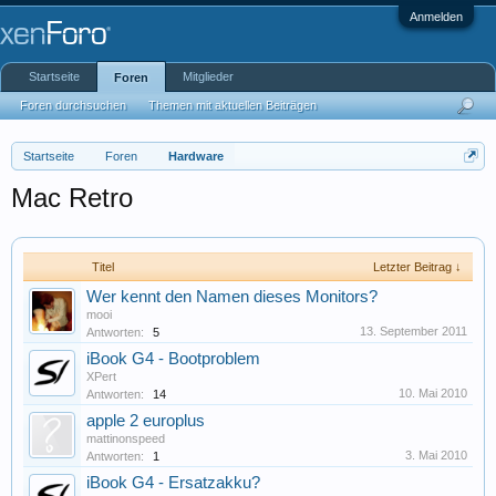
Anmelden
Startseite
Mitglieder
Foren
Foren durchsuchen
Themen mit aktuellen Beiträgen
Startseite
Foren
Hardware
Mac Retro
Titel
Letzter Beitrag ↓
Wer kennt den Namen dieses Monitors?
mooi
13. September 2011
Antworten:
5
iBook G4 - Bootproblem
XPert
10. Mai 2010
Antworten:
14
apple 2 europlus
mattinonspeed
3. Mai 2010
Antworten:
1
iBook G4 - Ersatzakku?