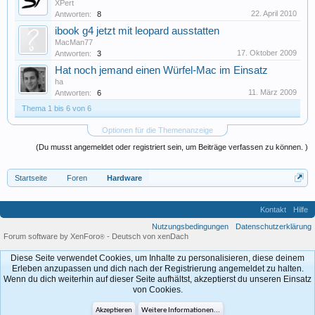
XPert
22. April 2010
Antworten:
8
ibook g4 jetzt mit leopard ausstatten
MacMan77
17. Oktober 2009
Antworten:
3
Hat noch jemand einen Würfel-Mac im Einsatz
ha
11. März 2009
Antworten:
6
Thema 1 bis 6 von 6
Optionen für die Themenanzeige
(Du musst angemeldet oder registriert sein, um Beiträge verfassen zu können. )
Startseite
Foren
Hardware
Kontakt
Hilfe
Nutzungsbedingungen
Datenschutzerklärung
Forum software by XenForo
-
Deutsch von xenDach
®
Diese Seite verwendet Cookies, um Inhalte zu personalisieren, diese deinem
Erleben anzupassen und dich nach der Registrierung angemeldet zu halten.
Wenn du dich weiterhin auf dieser Seite aufhältst, akzeptierst du unseren Einsatz
von Cookies.
Akzeptieren
Weitere Informationen...