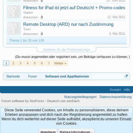
23. Juni 2011
Antworten:
0
Fitness for iPad ist jetzt auf Deutsch! + Promo codes
Viaden
12. Mai 2011
Antworten:
0
Remote Desktop (ARD) nur nach Zustimmung
Touri
3. Mai 2011
Antworten:
0
Thema 1 bis 20 von 138
Optionen für die Themenanzeige
(Du musst angemeldet oder registriert sein, um Beiträge verfassen zu können. )
1
2
3
4
5
6
7
Weiter >
Startseite
Foren
Software und Applikationen
Kontakt
Hilfe
Nutzungsbedingungen
Datenschutzerklärung
Forum software by XenForo
-
Deutsch von xenDach
®
Diese Seite verwendet Cookies, um Inhalte zu personalisieren, diese deinem
Erleben anzupassen und dich nach der Registrierung angemeldet zu halten.
Wenn du dich weiterhin auf dieser Seite aufhältst, akzeptierst du unseren Einsatz
von Cookies.
Akzeptieren
Weitere Informationen...