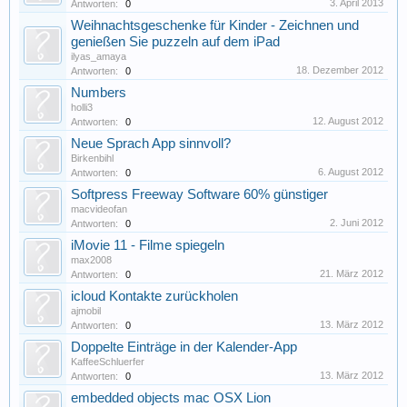
3. April 2013
Antworten:
0
Weihnachtsgeschenke für Kinder - Zeichnen und
genießen Sie puzzeln auf dem iPad
ilyas_amaya
18. Dezember 2012
Antworten:
0
Numbers
holli3
12. August 2012
Antworten:
0
Neue Sprach App sinnvoll?
Birkenbihl
6. August 2012
Antworten:
0
Softpress Freeway Software 60% günstiger
macvideofan
2. Juni 2012
Antworten:
0
iMovie 11 - Filme spiegeln
max2008
21. März 2012
Antworten:
0
icloud Kontakte zurückholen
ajmobil
13. März 2012
Antworten:
0
Doppelte Einträge in der Kalender-App
KaffeeSchluerfer
13. März 2012
Antworten:
0
embedded objects mac OSX Lion