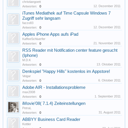
christiangoett
12. Dezember 2011
Antworten:
0
iTunes Mediathek auf Time Capsule Windows 7
Zugriff sehr langsam
fazzo83
12. Dezember 2011
Antworten:
0
Apples iPhone Apps aufs iPad
KaffeeSchluerfer
21. November 2011
Antworten:
0
RSS Reader mit Notification center feature gesucht
(Iphone)
M.D.K
13. Oktober 2011
Antworten:
0
Denkspiel "Happy Hills" kostenlos im Appstore!
Veigar
6. Oktober 2011
Antworten:
0
Adobe AIR - Installationsprobleme
max2008
1. September 2011
Antworten:
0
iMovie'08( 7.1.4) Zeiteinstellungen
PetraL
31. August 2011
Antworten:
0
ABBYY Business Card Reader
Kottler