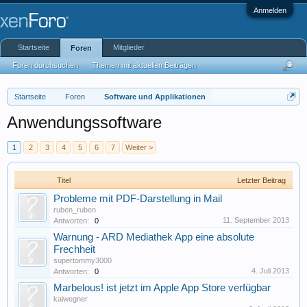
Anmelden
Startseite
Mitglieder
Foren
Foren durchsuchen
Themen mit aktuellen Beiträgen
Startseite
Foren
Software und Applikationen
Anwendungssoftware
1
2
3
4
5
6
7
Weiter >
Titel
Letzter Beitrag
Probleme mit PDF-Darstellung in Mail
ruben_ruben
11. September 2013
Antworten:
0
Warnung - ARD Mediathek App eine absolute
Frechheit
supertommy3000
4. Juli 2013
Antworten:
0
Marbelous! ist jetzt im Apple App Store verfügbar
kaiwegner